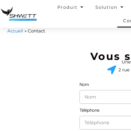
Aller
Produit
Solution
au
contenu
Co
Accueil
Contact
Vous s
Une 
2 ru
Nom
Téléphone