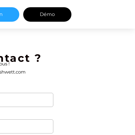
in
Démo
ntact ?
ous !
shwett.com