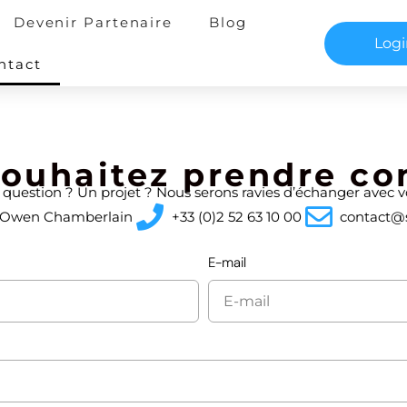
Devenir Partenaire
Blog
Log
ntact
ouhaitez prendre co
question ? Un projet ? Nous serons ravies d’échanger avec v
e Owen Chamberlain
+33 (0)2 52 63 10 00
contact@
E-mail