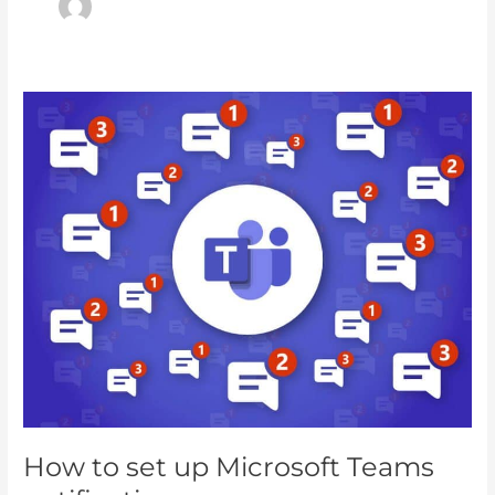
How
to
set
up
Microsoft
Teams
notifications
How to set up Microsoft Teams